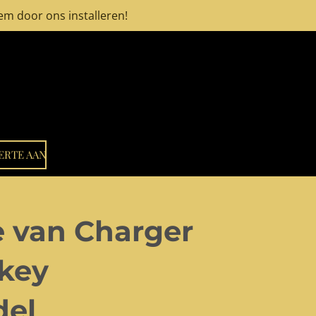
hem door ons installeren!
ERTE AAN
ie van Charger
ckey
el