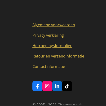
Algemene voorwaarden
Privacy verklaring
Herroepingsformulier
Retour en verzendinformatie
Contactinformatie
F
I
L
T
a
n
i
i
c
s
n
k
e
t
k
T
© 2025 - 2026 Charger Vault
b
a
e
o