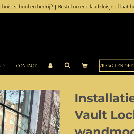
thuis, school en bedrijf! | Bestel nu een laadkluisje of laat 
T?
CONTACT
VRAAG EEN OFF
Installat
Vault Lo
wandmod