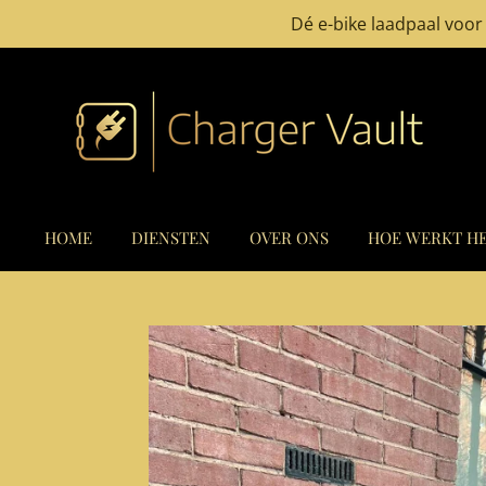
Dé e-bike laadpaal voor 
Ga
direct
naar
de
hoofdinhoud
HOME
DIENSTEN
OVER ONS
HOE WERKT HE