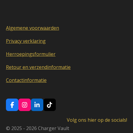
Algemene voorwaarden
Privacy verklaring
Herroepingsformulier
Retour en verzendinformatie
Contactinformatie
F
I
L
T
a
n
i
i
c
s
n
k
Volg ons hier op de socials!
e
t
k
T
© 2025 - 2026 Charger Vault
b
a
e
o