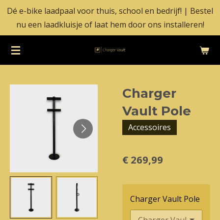
Dé e-bike laadpaal voor thuis, school en bedrijf! | Bestel
Ga
nu een laadkluisje of laat hem door ons installeren!
direct
naar
de
hoofdinhoud
Charger
Vault Pole
Accessoires
€ 269,99
Charger Vault Pole